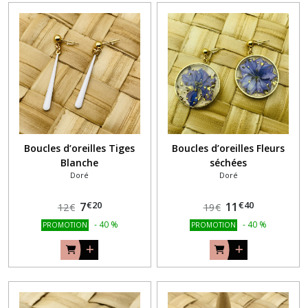
Boucles d’oreilles Tiges
Boucles d’oreilles Fleurs
Blanche
séchées
Doré
Doré
€
20
€
40
7
11
12
€
19
€
-
40
%
-
40
%
PROMOTION
PROMOTION