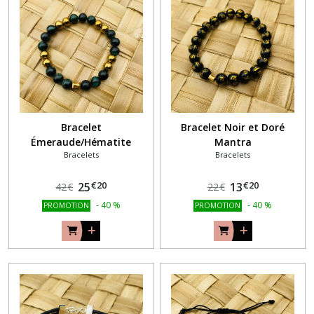
(12)
Acier
inoxydable
(46)
Bagues
Pierres
(3)
Bracelet
Bracelet Noir et Doré
Émeraude/Hématite
Mantra
Homme
Bracelets
Bracelets
(3)
€
20
€
20
25
13
42
€
22
€
Argent
925
-
40
%
-
40
%
PROMOTION
PROMOTION
(102)
Suspensions
(3)
Mâlâ
(3)