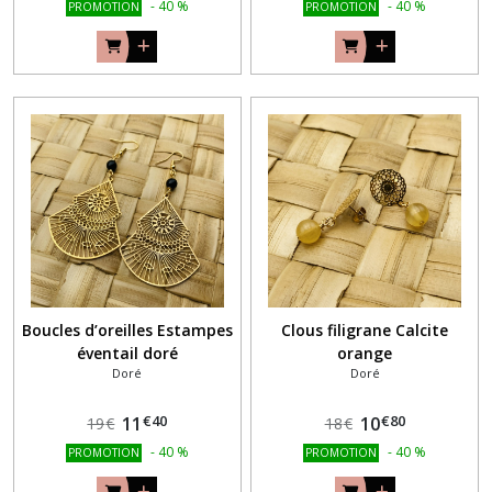
-
40
%
-
40
%
PROMOTION
PROMOTION
Boucles d’oreilles Estampes
Clous filigrane Calcite
éventail doré
orange
Doré
Doré
€
40
€
80
11
10
19
€
18
€
-
40
%
-
40
%
PROMOTION
PROMOTION