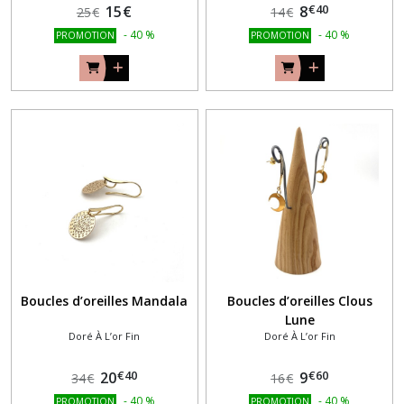
€
40
15
€
8
25
€
14
€
-
40
%
-
40
%
PROMOTION
PROMOTION
Boucles d’oreilles Mandala
Boucles d’oreilles Clous
Lune
Doré À L’or Fin
Doré À L’or Fin
€
40
€
60
20
9
34
€
16
€
-
40
%
-
40
%
PROMOTION
PROMOTION