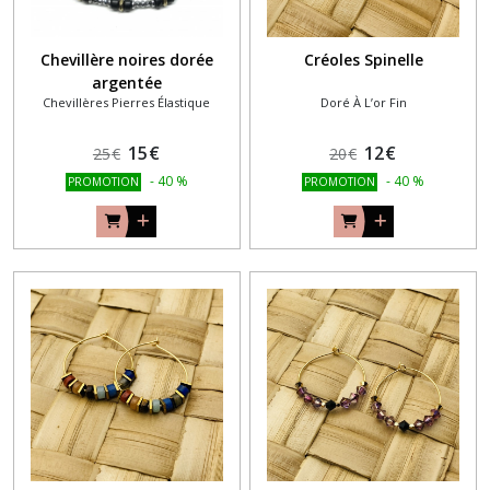
Chevillère noires dorée
Créoles Spinelle
argentée
Chevillères Pierres Élastique
Doré À L’or Fin
15
€
12
€
25
€
20
€
-
40
%
-
40
%
PROMOTION
PROMOTION