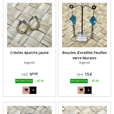
Créoles Apatite jaune
Boucles d’oreilles Feuilles
verre Murano
Argenté
Argenté
€
60
9
15
€
16
€
25
€
-
40
%
-
40
%
PROMOTION
PROMOTION