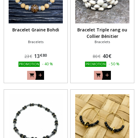
Bracelet Graine Bohdi
Bracelet Triple rang ou
Collier Bénitier
Bracelets
Bracelets
€
80
13
40
€
23
€
80
€
-
40
%
-
50
%
PROMOTION
PROMOTION