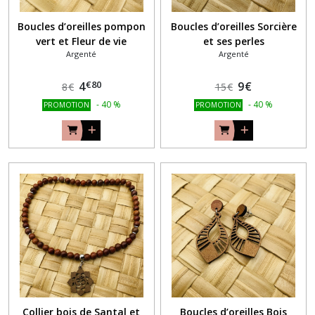
Boucles d’oreilles pompon
Boucles d’oreilles Sorcière
vert et Fleur de vie
et ses perles
Argenté
Argenté
€
80
4
9
€
8
€
15
€
-
40
%
-
40
%
PROMOTION
PROMOTION
Collier bois de Santal et
Boucles d’oreilles Bois