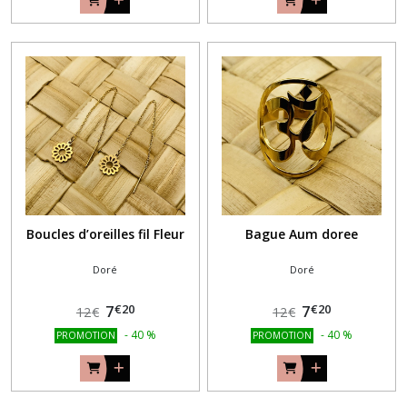
Boucles d’oreilles fil Fleur
Bague Aum doree
Doré
Doré
€
20
€
20
7
7
12
€
12
€
-
40
%
-
40
%
PROMOTION
PROMOTION