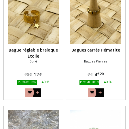
Bague réglable breloque
Bagues carrés Hématite
Étoile
Doré
Bagues Pierres
€
20
12
€
4
20
€
7
€
-
40
%
-
40
%
PROMOTION
PROMOTION