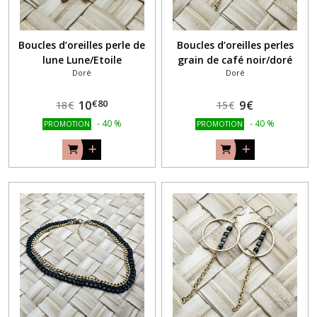
Boucles d’oreilles perle de
Boucles d’oreilles perles
lune Lune/Etoile
grain de café noir/doré
Doré
Doré
€
80
10
9
€
18
€
15
€
-
40
%
-
40
%
PROMOTION
PROMOTION