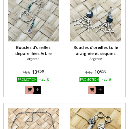
Boucles d’oreilles
Boucles d’oreilles toile
dépareillées Arbre
araignée et sequins
Argenté
Argenté
vie/Turquoise
€
50
€
50
13
10
18
€
14
€
-
25
%
-
25
%
PROMOTION
PROMOTION