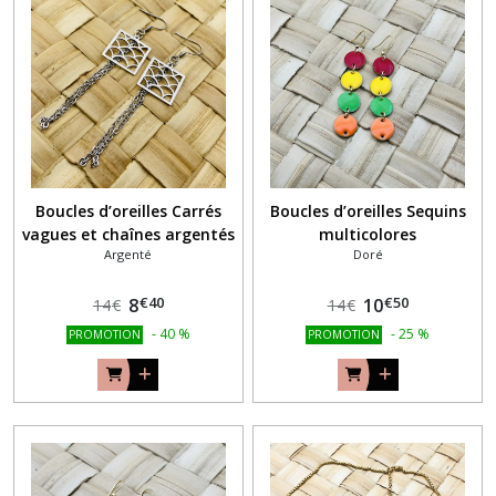
Boucles d’oreilles Carrés
Boucles d’oreilles Sequins
vagues et chaînes argentés
multicolores
Argenté
Doré
€
40
€
50
8
10
14
€
14
€
-
40
%
-
25
%
PROMOTION
PROMOTION