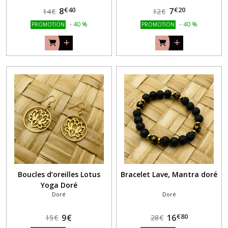
€
40
€
20
8
7
14
€
12
€
-
40
%
-
40
%
PROMOTION
PROMOTION
Boucles d’oreilles Lotus
Bracelet Lave, Mantra doré
Yoga Doré
Doré
Doré
€
80
9
€
16
15
€
28
€