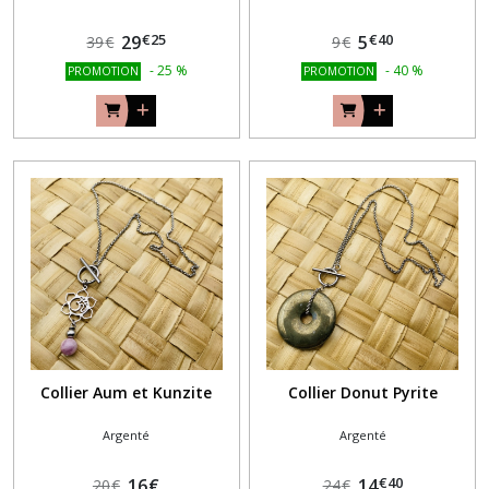
€
25
€
40
29
5
39
€
9
€
-
25
%
-
40
%
PROMOTION
PROMOTION
Collier Aum et Kunzite
Collier Donut Pyrite
Argenté
Argenté
€
40
16
€
14
20
€
24
€