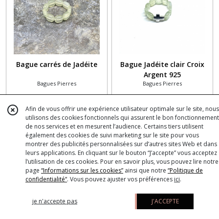
Bague carrés de Jadéite
Bague Jadéite clair Croix
Argent 925
Bagues Pierres
Bagues Pierres
€
80
€
20
10
19
18
€
32
€
Afin de vous offrir une expérience utilisateur optimale sur le site, nous
utilisons des cookies fonctionnels qui assurent le bon fonctionnement
-
40
%
-
40
%
PROMOTION
PROMOTION
de nos services et en mesurent l’audience. Certains tiers utilisent
également des cookies de suivi marketing sur le site pour vous
montrer des publicités personnalisées sur d’autres sites Web et dans
leurs applications. En cliquant sur le bouton “J’accepte” vous acceptez
l’utilisation de ces cookies. Pour en savoir plus, vous pouvez lire notre
page
“Informations sur les cookies”
ainsi que notre
“Politique de
confidentialité“
. Vous pouvez ajuster vos préférences
ici
.
je n'accepte pas
J'ACCEPTE