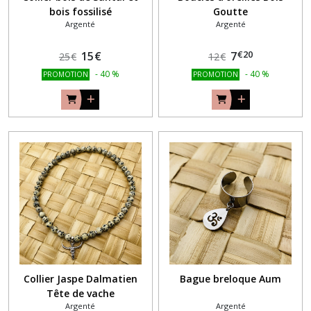
bois fossilisé
Goutte
Argenté
Argenté
€
20
15
€
7
25
€
12
€
-
40
%
-
40
%
PROMOTION
PROMOTION
Collier Jaspe Dalmatien
Bague breloque Aum
Tête de vache
Argenté
Argenté