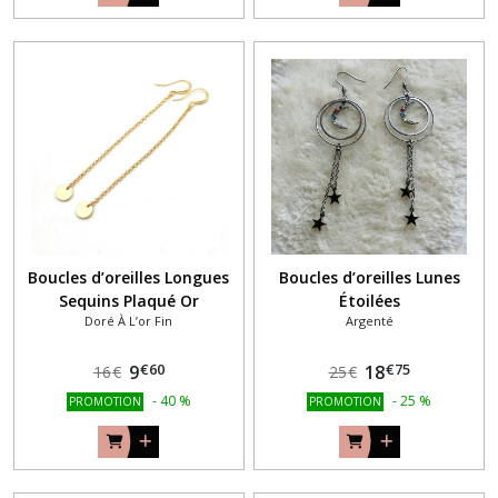
Boucles d’oreilles Longues
Boucles d’oreilles Lunes
Sequins Plaqué Or
Étoilées
Doré À L’or Fin
Argenté
€
60
€
75
9
18
16
€
25
€
-
40
%
-
25
%
PROMOTION
PROMOTION