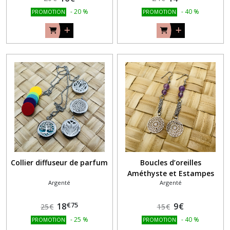
-
20
%
-
40
%
PROMOTION
PROMOTION
Collier diffuseur de parfum
Boucles d’oreilles
Améthyste et Estampes
Argenté
Argenté
€
75
18
9
€
25
€
15
€
-
25
%
-
40
%
PROMOTION
PROMOTION