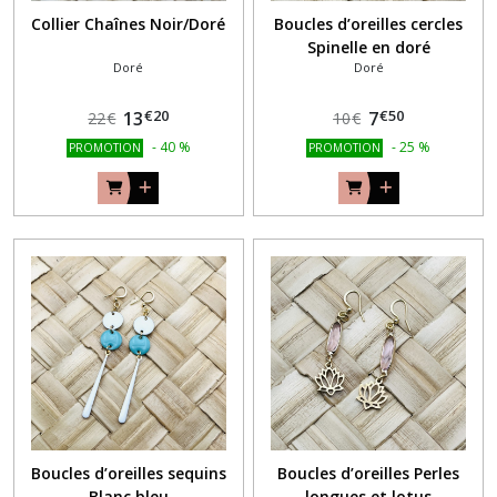
Collier Chaînes Noir/Doré
Boucles d’oreilles cercles
Spinelle en doré
Doré
Doré
€
20
€
50
13
7
22
€
10
€
-
40
%
-
25
%
PROMOTION
PROMOTION
Boucles d’oreilles sequins
Boucles d’oreilles Perles
Blanc bleu
longues et lotus