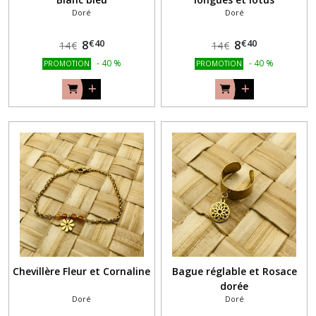
Doré
Doré
€
40
€
40
8
8
14
€
14
€
-
40
%
-
40
%
PROMOTION
PROMOTION
Chevillère Fleur et Cornaline
Bague réglable et Rosace
dorée
Doré
Doré