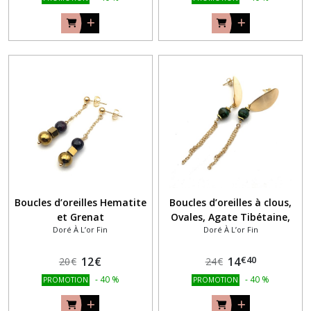
Boucles d’oreilles Hematite
Boucles d’oreilles à clous,
et Grenat
Ovales, Agate Tibétaine,
Doré À L’or Fin
Doré À L’or Fin
Plaqué Or
€
40
12
€
14
20
€
24
€
-
40
%
-
40
%
PROMOTION
PROMOTION