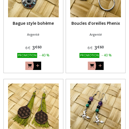
Bague style bohème
Boucles d’oreilles Phenix
Argenté
Argenté
€
60
€
60
3
3
6
€
6
€
-
40
%
-
40
%
PROMOTION
PROMOTION