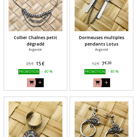
Collier Chaînes petit
Dormeuses multiples
dégradé
pendants Lotus
Argenté
Argenté
€
20
15
€
7
25
€
12
€
-
40
%
-
40
%
PROMOTION
PROMOTION