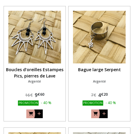
Boucles d’oreilles Estampes
Bague large Serpent
Pics, pierres de Lave
Argenté
Argenté
€
60
€
20
9
4
16
€
7
€
-
40
%
-
40
%
PROMOTION
PROMOTION