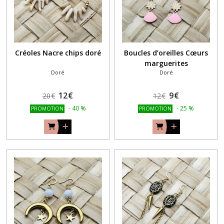
Créoles Nacre chips doré
Boucles d’oreilles Cœurs
marguerites
Doré
Doré
12
€
9
€
20
€
12
€
-
40
%
-
25
%
PROMOTION
PROMOTION