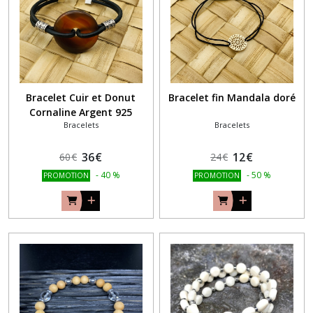
Bijou
téléphone
(1)
Afficher
Bracelet Cuir et Donut
Bracelet fin Mandala doré
les
Cornaline Argent 925
résultats
Bracelets
Bracelets
36
€
12
€
60
€
24
€
-
40
%
-
50
%
PROMOTION
PROMOTION