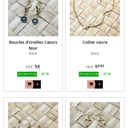
Boucles d’oreilles Cœurs
Collier nacre
Noir
Doré
Doré
€
60
9
€
9
15
€
16
€
-
40
%
-
40
%
PROMOTION
PROMOTION