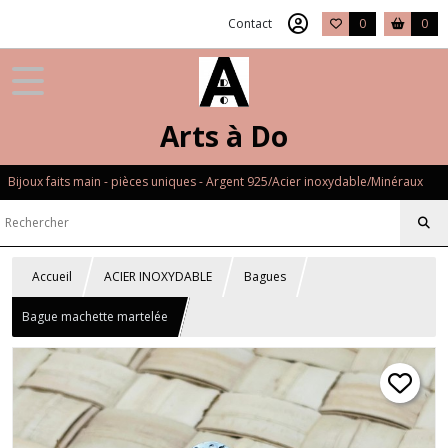
Contact
0
0
Arts à Do
Bijoux faits main - pièces uniques - Argent 925/Acier inoxydable/Minéraux
Accueil
ACIER INOXYDABLE
Bagues
Bague machette martelée