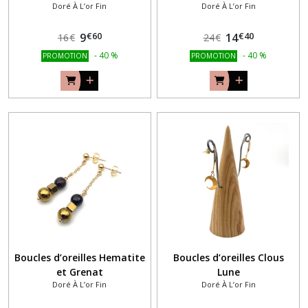
Doré À L’or Fin
Doré À L’or Fin
Plaqué Or
€
60
€
40
9
14
16
€
24
€
-
40
%
-
40
%
PROMOTION
PROMOTION
Boucles d’oreilles Hematite
Boucles d’oreilles Clous
et Grenat
Lune
Doré À L’or Fin
Doré À L’or Fin