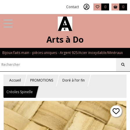
Contact
0
0
Arts à Do
Bijoux faits main - pièces uniques - Argent 925/Acier inoxydable/Minéraux
Accueil
PROMOTIONS
Doré à l’or fin
Créoles Spinelle