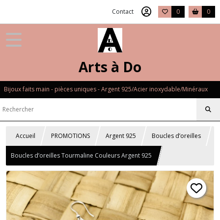
Contact
0
0
Arts à Do
Bijoux faits main - pièces uniques - Argent 925/Acier inoxydable/Minéraux
Accueil
PROMOTIONS
Argent 925
Boucles d’oreilles
Boucles d’oreilles Tourmaline Couleurs Argent 925