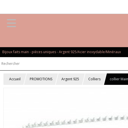
Bijoux faits main - pièces uniques - Argent 925/Acier inoxydable/Minéraux
Accueil
PROMOTIONS
Argent 925
Colliers
collier Mai