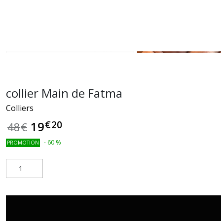
collier Main de Fatma
Colliers
€
20
19
48
€
-
60
%
PROMOTION