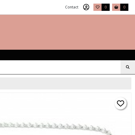
Contact
0
0