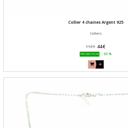
Collier 4 chaines Argent 925
Colliers
44
€
110
€
-
60
%
PROMOTION