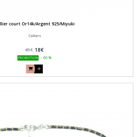
llier court Or14k/Argent 925/Miyuki
Colliers
18
€
45
€
-
60
%
PROMOTION