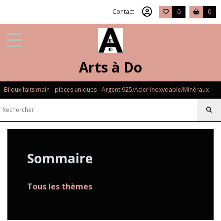
Contact
0
0
Arts à Do
Bijoux faits main - pièces uniques - Argent 925/Acier inoxydable/Minéraux
Sommaire
Tous les thèmes