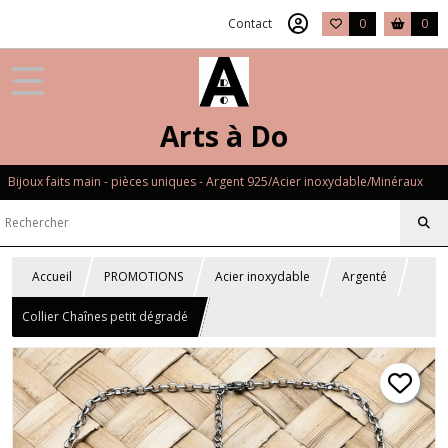
Contact
0
0
Arts à Do
Bijoux faits main - pièces uniques - Argent 925/Acier inoxydable/Minéraux
Accueil
PROMOTIONS
Acier inoxydable
Argenté
Collier Chaînes petit dégradé