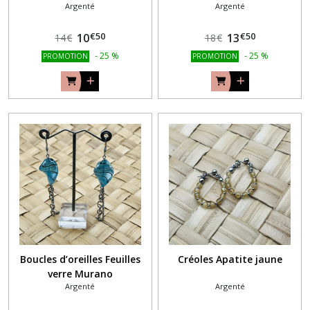
Argenté
Argenté
vie/Turquoise
€
50
€
50
10
13
14
€
18
€
-
25
%
-
25
%
PROMOTION
PROMOTION
Boucles d’oreilles Feuilles
Créoles Apatite jaune
verre Murano
Argenté
Argenté