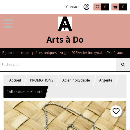
Contact
0
0
Arts à Do
Bijoux faits main - pièces uniques - Argent 925/Acier inoxydable/Minéraux
Accueil
PROMOTIONS
Acier inoxydable
Argenté
Collier Aum et Kunzite