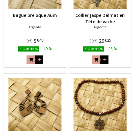
Bague breloque Aum
Collier Jaspe Dalmatien
Tête de vache
Argenté
Argenté
€
40
€
25
5
29
9
€
39
€
-
40
%
-
25
%
PROMOTION
PROMOTION