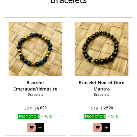
Bracelet
Bracelet Noir et Doré
Émeraude/Hématite
Mantra
Bracelets
Bracelets
€
20
€
20
25
13
42
€
22
€
-
40
%
-
40
%
PROMOTION
PROMOTION