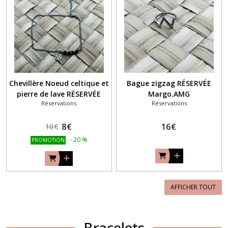
Chevillère Noeud celtique et
Bague zigzag RÉSERVÉE
pierre de lave RÉSERVÉE
Margo.AMG
Réservations
Réservations
MarieLine.M
8
€
16
€
10
€
-
20
%
PROMOTION
AFFICHER TOUT
Bracelets