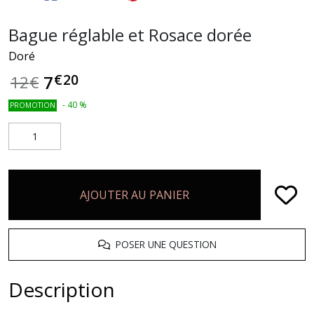
Bague réglable et Rosace dorée
Doré
€
20
7
12
€
-
40
%
PROMOTION
AJOUTER AU PANIER
POSER UNE QUESTION
Description