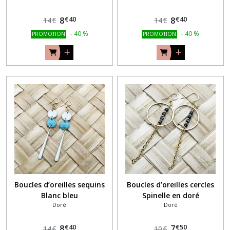
€
40
€
40
8
8
14
€
14
€
-
40
%
-
40
%
PROMOTION
PROMOTION
Boucles d’oreilles sequins
Boucles d’oreilles cercles
Blanc bleu
Spinelle en doré
Doré
Doré
€
40
€
50
8
7
14
€
10
€