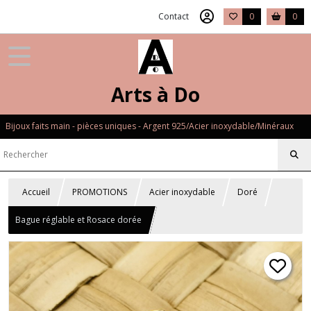
Contact
0
0
Arts à Do
Bijoux faits main - pièces uniques - Argent 925/Acier inoxydable/Minéraux
Accueil
PROMOTIONS
Acier inoxydable
Doré
Bague réglable et Rosace dorée