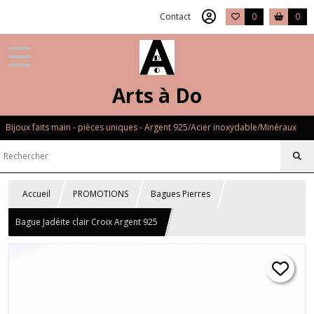
Contact
0
0
Arts à Do
Bijoux faits main - pièces uniques - Argent 925/Acier inoxydable/Minéraux
Accueil
PROMOTIONS
Bagues Pierres
Bague Jadéite clair Croix Argent 925