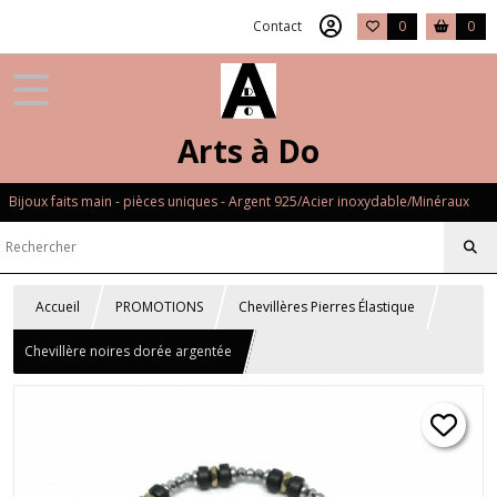
Contact
0
0
Arts à Do
Bijoux faits main - pièces uniques - Argent 925/Acier inoxydable/Minéraux
Accueil
PROMOTIONS
Chevillères Pierres Élastique
Chevillère noires dorée argentée