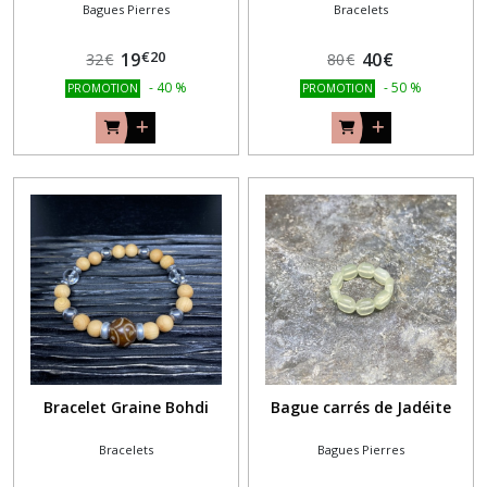
Bagues Pierres
Bracelets
€
20
19
40
€
32
€
80
€
-
40
%
-
50
%
PROMOTION
PROMOTION
Bracelet Graine Bohdi
Bague carrés de Jadéite
Bracelets
Bagues Pierres