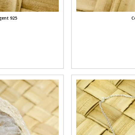
gent 925
C