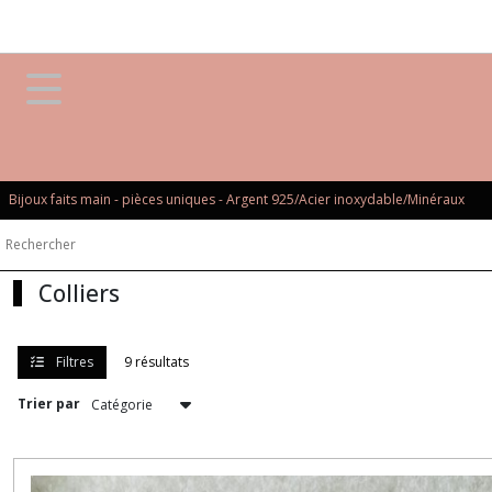
Fermer
FILTRES
Tous
les
produits
Bijoux faits main - pièces uniques - Argent 925/Acier inoxydable/Minéraux
ARGENT
925
Colliers
Colliers
(9)
Filtres
9 résultats
Boucles
d’oreilles
Trier par
(19)
Pendentifs