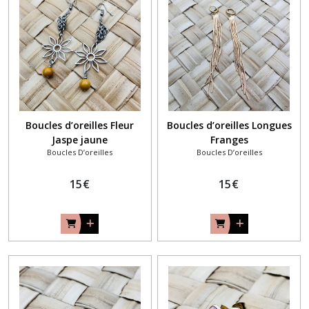
(54)
Bracelets
(31)
Bijou
Dr
Boucles d’oreilles Fleur
Boucles d’oreilles Longues
Martens
(1)
Jaspe jaune
Franges
Boucles D’oreilles
Boucles D’oreilles
CHEVILLÈRES
15
€
15
€
(8)
Accessoires
(27)
Bijou
de