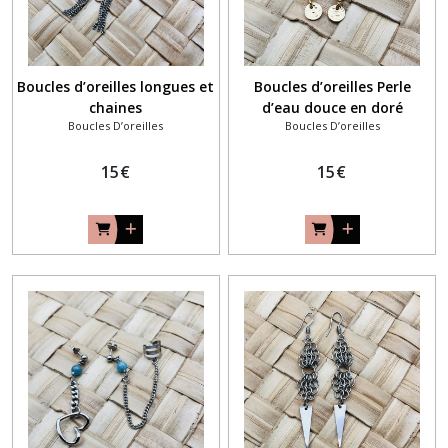
Boucles d’oreilles longues et
Boucles d’oreilles Perle
chaines
d’eau douce en doré
Boucles D’oreilles
Boucles D’oreilles
15
€
15
€