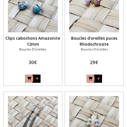
main
(1)
Afficher
les
Clips cabochons Amazonite
Boucles d’oreilles puces
résultats
12mm
Rhodochrosite
Boucles D’oreilles
Boucles D’oreilles
30
€
29
€