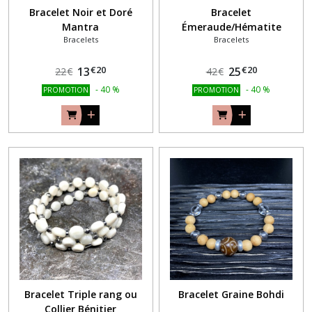
Bracelet Noir et Doré
Bracelet
Mantra
Émeraude/Hématite
Bracelets
Bracelets
€
20
€
20
13
25
22
€
42
€
-
40
%
-
40
%
PROMOTION
PROMOTION
Bracelet Triple rang ou
Bracelet Graine Bohdi
Collier Bénitier