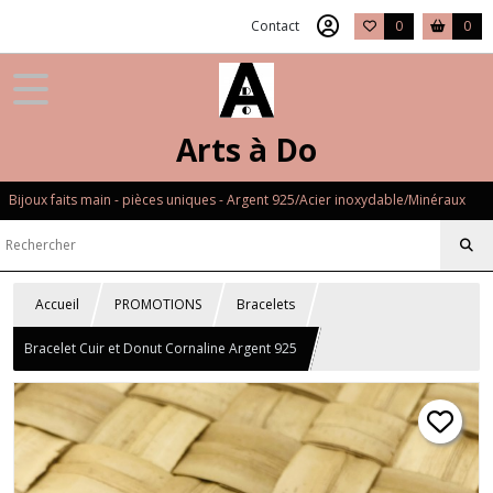
Contact
0
0
Arts à Do
Bijoux faits main - pièces uniques - Argent 925/Acier inoxydable/Minéraux
Accueil
PROMOTIONS
Bracelets
Bracelet Cuir et Donut Cornaline Argent 925