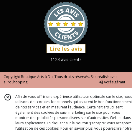
1123 avis clients
Copyright Boutique Arts à Do. Tous droits réservés. Site réalisé avec
eProShopping
Accès gérant
Afin de vous offrir une expérience utilisateur optimale sur le site, nous
utilisons des cookies fonctionnels qui assurent le bon fonctionnement
de nos services et en mesurent l’audience. Certains tiers utilisent
également des cookies de suivi marketing sur le site pour vous
montrer des publicités personnalisées sur d’autres sites Web et dans
leurs applications. En cliquant sur le bouton “J’accepte” vous acceptez
l’utilisation de ces cookies. Pour en savoir plus, vous pouvez lire notre