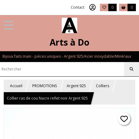
Contact
0
0
Arts à Do
Bijoux faits main - pièces uniques - Argent 925/Acier inoxydable/Minéraux
Accueil
PROMOTIONS
Argent 925
Colliers
Collier ras de cou Nacre reflet noir Argent 925