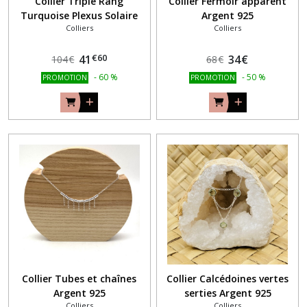
Collier Triple Rang
Collier Fermoir apparent
Turquoise Plexus Solaire
Argent 925
Colliers
Colliers
Argent 925
€
60
41
34
€
104
€
68
€
-
60
%
-
50
%
PROMOTION
PROMOTION
Collier Tubes et chaînes
Collier Calcédoines vertes
Argent 925
serties Argent 925
Colliers
Colliers