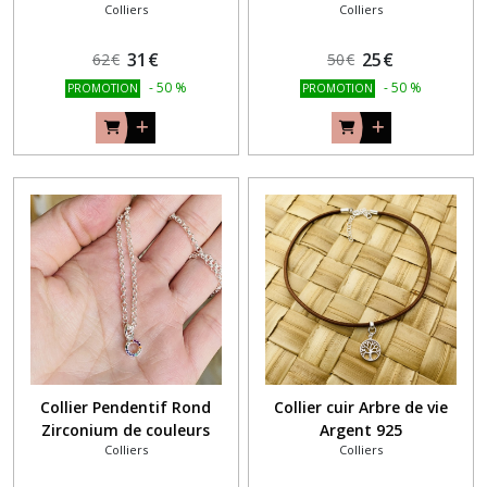
Colliers
Colliers
31
€
25
€
62
€
50
€
-
50
%
-
50
%
PROMOTION
PROMOTION
Collier Pendentif Rond
Collier cuir Arbre de vie
Zirconium de couleurs
Argent 925
Colliers
Colliers
Argent 925