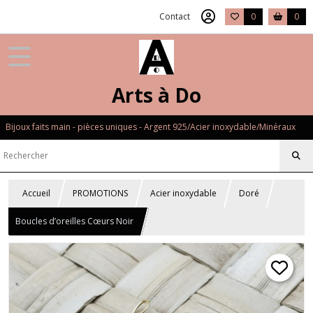
Contact
0
0
Arts à Do
Bijoux faits main - pièces uniques - Argent 925/Acier inoxydable/Minéraux
Accueil
PROMOTIONS
Acier inoxydable
Doré
Boucles d’oreilles Cœurs Noir