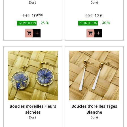
Doré
Doré
€
50
10
12
€
14
€
20
€
-
25
%
-
40
%
PROMOTION
PROMOTION
Boucles d’oreilles Fleurs
Boucles d’oreilles Tiges
séchées
Blanche
Doré
Doré