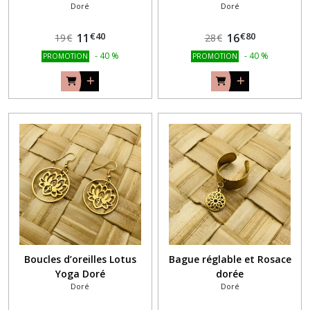
Doré
Doré
€
40
€
80
11
16
19
€
28
€
-
40
%
-
40
%
PROMOTION
PROMOTION
Boucles d’oreilles Lotus
Bague réglable et Rosace
Yoga Doré
dorée
Doré
Doré