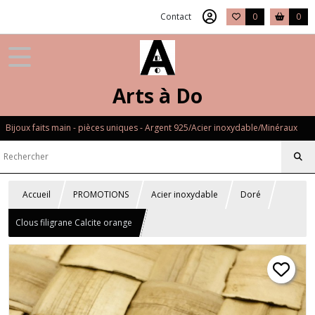
Contact
0
0
Arts à Do
Bijoux faits main - pièces uniques - Argent 925/Acier inoxydable/Minéraux
Accueil
PROMOTIONS
Acier inoxydable
Doré
Clous filigrane Calcite orange