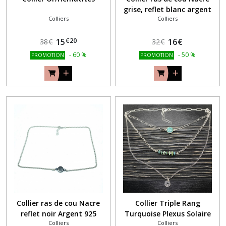
grise, reflet blanc argent
Colliers
Colliers
925
€
20
15
16
€
38
€
32
€
-
60
%
-
50
%
PROMOTION
PROMOTION
Collier ras de cou Nacre
Collier Triple Rang
reflet noir Argent 925
Turquoise Plexus Solaire
Colliers
Colliers
Argent 925