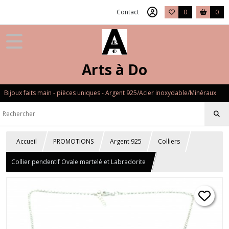
Contact
0
0
Arts à Do
Bijoux faits main - pièces uniques - Argent 925/Acier inoxydable/Minéraux
Accueil
PROMOTIONS
Argent 925
Colliers
Collier pendentif Ovale martelé et Labradorite