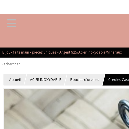
Bijoux faits main - pièces uniques - Argent 925/Acier inoxydable/Minéraux
Accueil
ACIER INOXYDABLE
Boucles d’oreilles
Créoles Cas