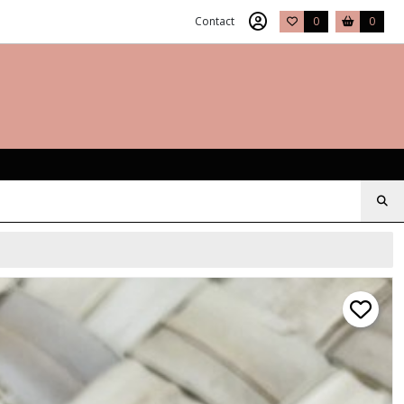
Contact
0
0