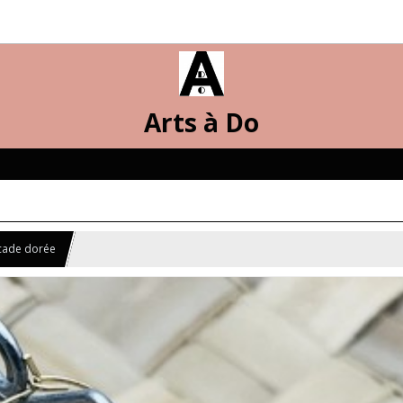
Arts à Do
cade dorée