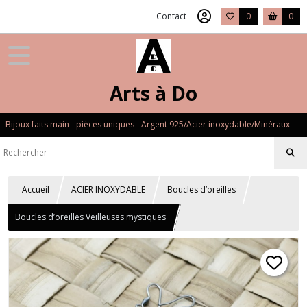
Contact
0
0
Arts à Do
Bijoux faits main - pièces uniques - Argent 925/Acier inoxydable/Minéraux
Accueil
ACIER INOXYDABLE
Boucles d’oreilles
Boucles d’oreilles Veilleuses mystiques