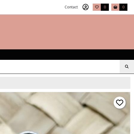
Contact
0
0