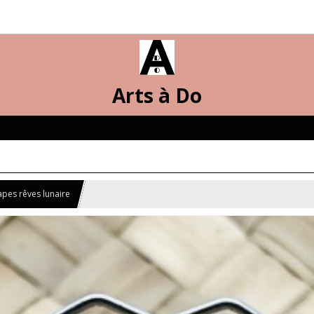
Arts à Do
apes rêves lunaire