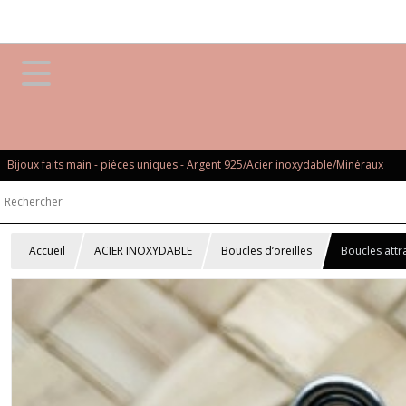
Bijoux faits main - pièces uniques - Argent 925/Acier inoxydable/Minéraux
Accueil
ACIER INOXYDABLE
Boucles d’oreilles
Boucles attr