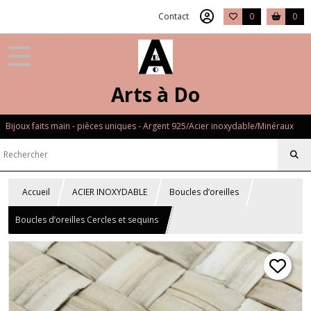
Contact
0
0
Arts à Do
Bijoux faits main - pièces uniques - Argent 925/Acier inoxydable/Minéraux
Accueil
ACIER INOXYDABLE
Boucles d’oreilles
Boucles d’oreilles Cercles et sequins