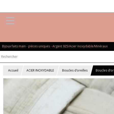
Bijoux faits main - pièces uniques - Argent 925/Acier inoxydable/Minéraux
Accueil
ACIER INOXYDABLE
Boucles d’oreilles
Boucles d’or