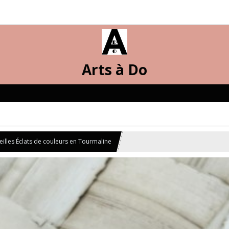
Arts à Do
eilles Éclats de couleurs en Tourmaline