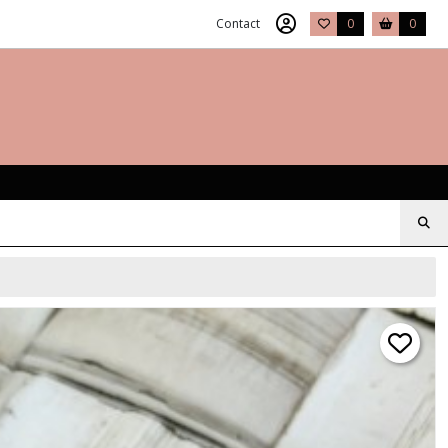
Contact
0
0