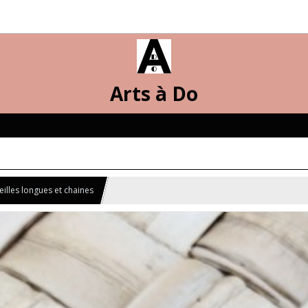
Arts à Do
eilles longues et chaines