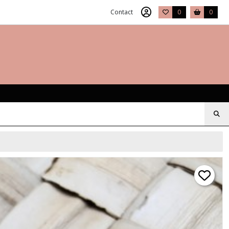
Contact
0
0