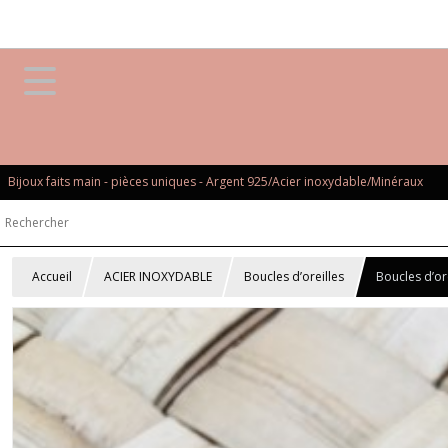
Bijoux faits main - pièces uniques - Argent 925/Acier inoxydable/Minéraux
Accueil
ACIER INOXYDABLE
Boucles d’oreilles
Boucles d’or