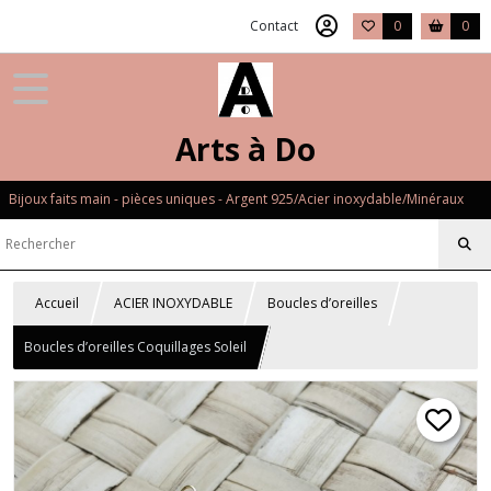
Contact
0
0
Arts à Do
Bijoux faits main - pièces uniques - Argent 925/Acier inoxydable/Minéraux
Accueil
ACIER INOXYDABLE
Boucles d’oreilles
Boucles d’oreilles Coquillages Soleil