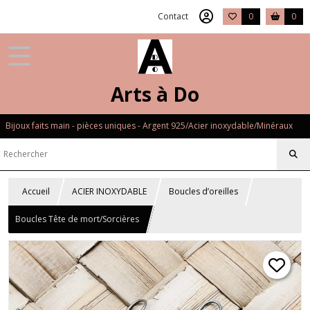
Contact
0
0
Arts à Do
Bijoux faits main - pièces uniques - Argent 925/Acier inoxydable/Minéraux
Accueil
ACIER INOXYDABLE
Boucles d’oreilles
Boucles Tête de mort/Sorcières