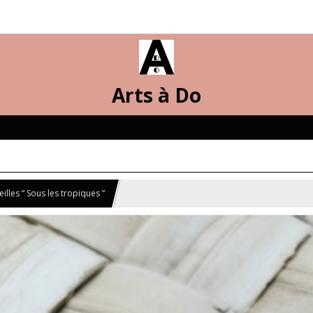
Arts à Do
illes “ Sous les tropiques ”