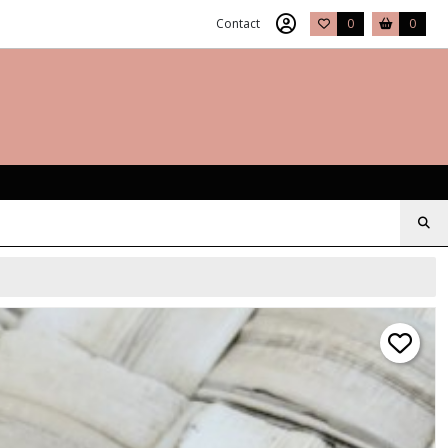
Contact
0
0