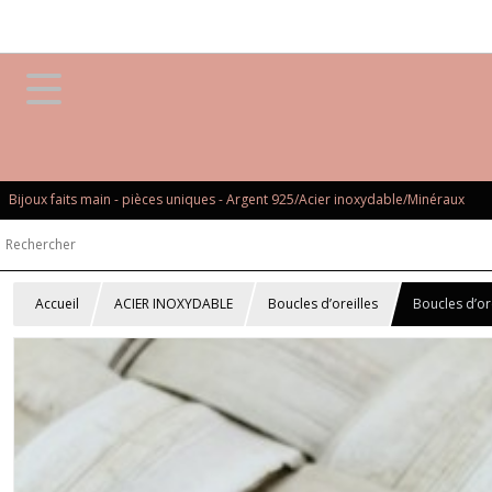
Bijoux faits main - pièces uniques - Argent 925/Acier inoxydable/Minéraux
Accueil
ACIER INOXYDABLE
Boucles d’oreilles
Boucles d’ore