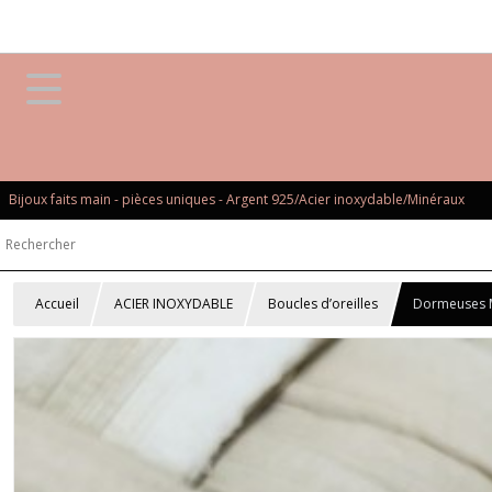
Bijoux faits main - pièces uniques - Argent 925/Acier inoxydable/Minéraux
Accueil
ACIER INOXYDABLE
Boucles d’oreilles
Dormeuses Mu