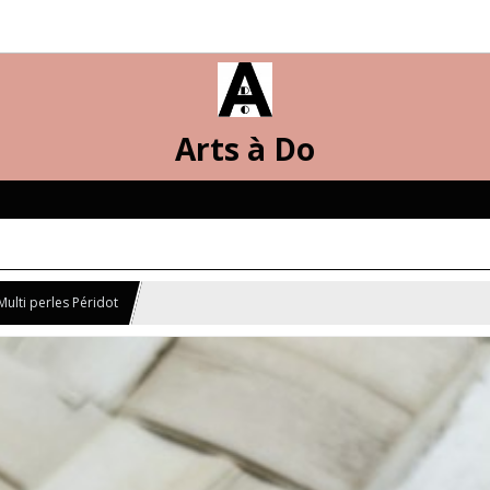
Arts à Do
lti perles Péridot