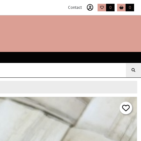
Contact
0
0