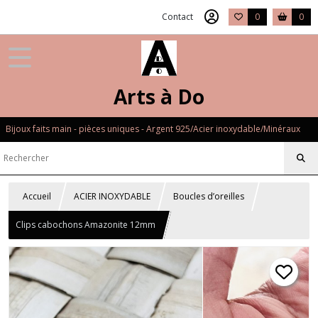
Contact
0
0
Arts à Do
Bijoux faits main - pièces uniques - Argent 925/Acier inoxydable/Minéraux
Accueil
ACIER INOXYDABLE
Boucles d’oreilles
Clips cabochons Amazonite 12mm