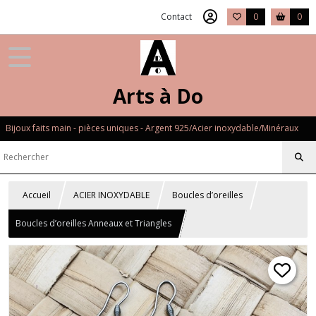
Contact
0
0
Arts à Do
Bijoux faits main - pièces uniques - Argent 925/Acier inoxydable/Minéraux
Accueil
ACIER INOXYDABLE
Boucles d’oreilles
Boucles d’oreilles Anneaux et Triangles