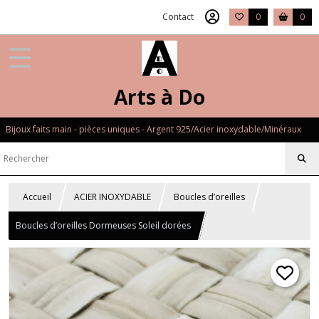
Contact
0
0
Arts à Do
Bijoux faits main - pièces uniques - Argent 925/Acier inoxydable/Minéraux
Accueil
ACIER INOXYDABLE
Boucles d’oreilles
Boucles d’oreilles Dormeuses Soleil dorées