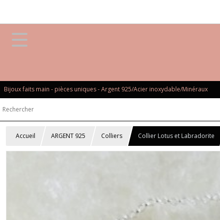
Bijoux faits main - pièces uniques - Argent 925/Acier inoxydable/Minéraux
Accueil
ARGENT 925
Colliers
Collier Lotus et Labradorite