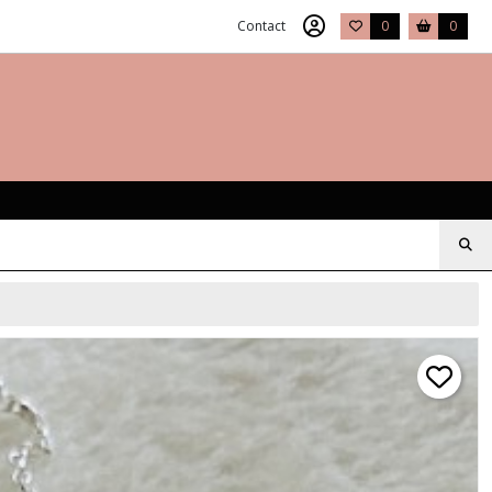
Contact
0
0