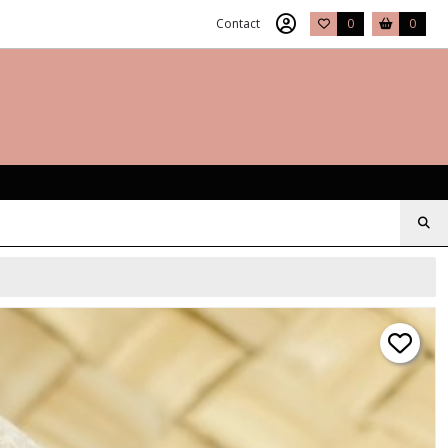
Contact
0
0