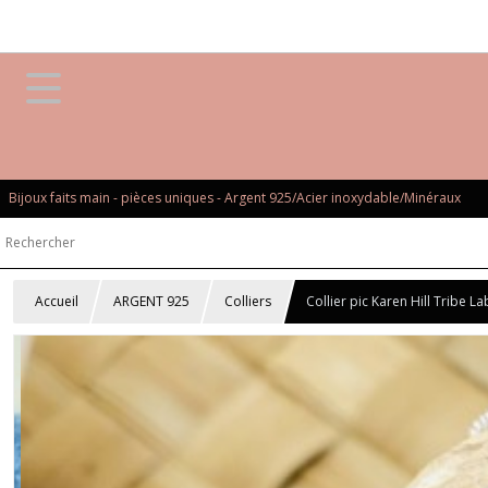
Bijoux faits main - pièces uniques - Argent 925/Acier inoxydable/Minéraux
Accueil
ARGENT 925
Colliers
Collier pic Karen Hill Tribe L