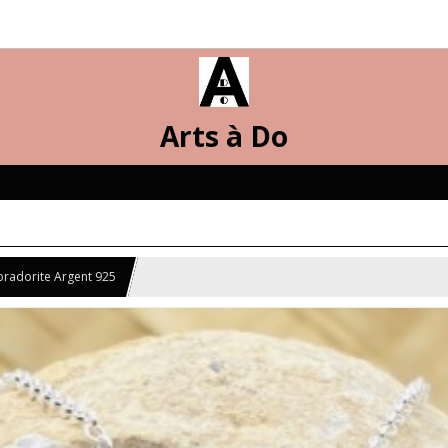
Arts à Do
abradorite Argent 925