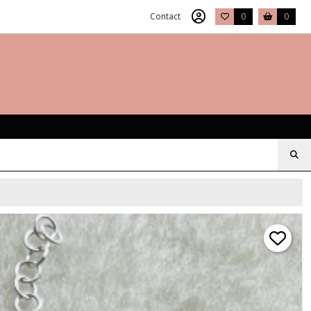
Contact
0
0