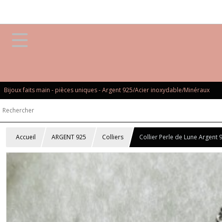
Bijoux faits main - pièces uniques - Argent 925/Acier inoxydable/Minéraux
Accueil
ARGENT 925
Colliers
Collier Perle de Lune Argent 