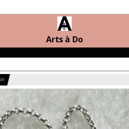
Arts à Do
925