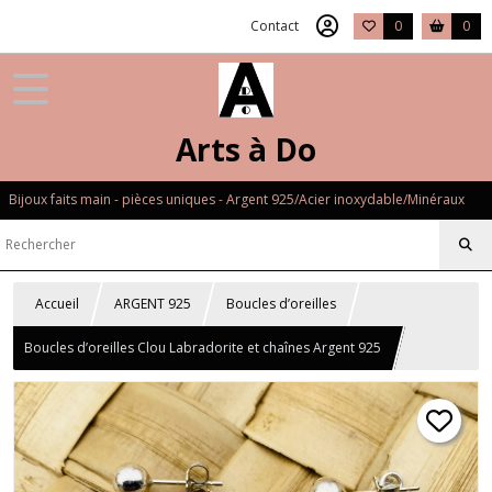
Contact
0
0
Arts à Do
Bijoux faits main - pièces uniques - Argent 925/Acier inoxydable/Minéraux
Accueil
ARGENT 925
Boucles d’oreilles
Boucles d’oreilles Clou Labradorite et chaînes Argent 925