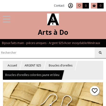
Contact
0
0
Arts à Do
Bijoux faits main - pièces uniques - Argent 925/Acier inoxydable/Minéraux
Accueil
ARGENT 925
Boucles d’oreilles
Boucles d’oreilles colorées jaune et bleu