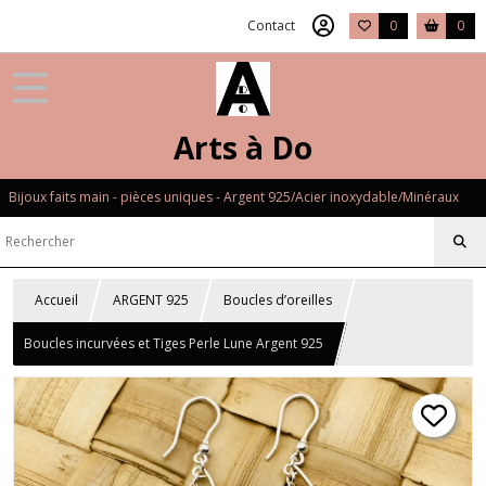
Contact
0
0
Arts à Do
Bijoux faits main - pièces uniques - Argent 925/Acier inoxydable/Minéraux
Accueil
ARGENT 925
Boucles d’oreilles
Boucles incurvées et Tiges Perle Lune Argent 925