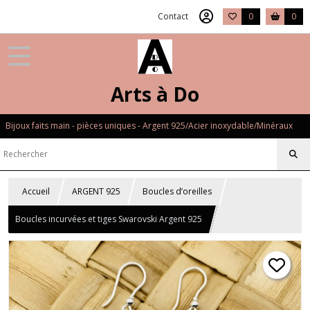
Contact
0
0
Arts à Do
Bijoux faits main - pièces uniques - Argent 925/Acier inoxydable/Minéraux
Accueil
ARGENT 925
Boucles d’oreilles
Boucles incurvées et tiges Swarovski Argent 925