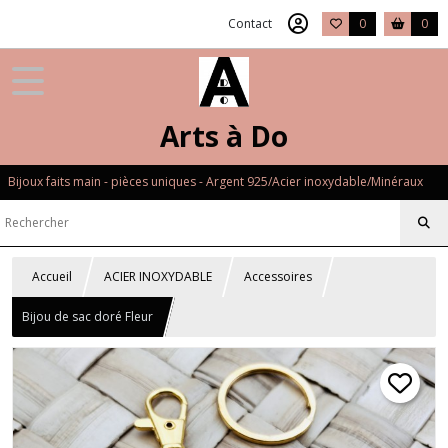
Contact
0
0
Arts à Do
Bijoux faits main - pièces uniques - Argent 925/Acier inoxydable/Minéraux
Accueil
ACIER INOXYDABLE
Accessoires
Bijou de sac doré Fleur