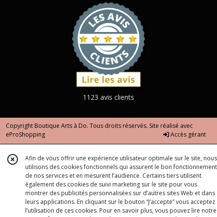
1123 avis clients
Copyright Boutique Arts à Do. Tous droits réservés. Site réalisé avec
eProShopping
Accès gérant
Afin de vous offrir une expérience utilisateur optimale sur le site, nous
utilisons des cookies fonctionnels qui assurent le bon fonctionnement
de nos services et en mesurent l’audience. Certains tiers utilisent
également des cookies de suivi marketing sur le site pour vous
montrer des publicités personnalisées sur d’autres sites Web et dans
leurs applications. En cliquant sur le bouton “J’accepte” vous acceptez
l’utilisation de ces cookies. Pour en savoir plus, vous pouvez lire notre