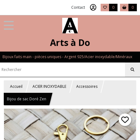
Contact
0
0
Arts à Do
Bijoux faits main - pièces uniques - Argent 925/Acier inoxydable/Minéraux
Accueil
ACIER INOXYDABLE
Accessoires
Bijou de sac Doré Zen