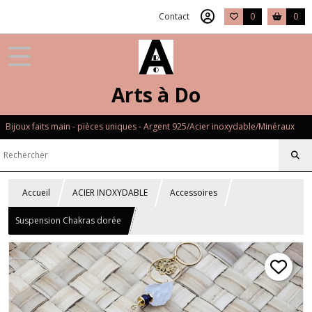
Contact
0
0
Arts à Do
Bijoux faits main - pièces uniques - Argent 925/Acier inoxydable/Minéraux
Accueil
ACIER INOXYDABLE
Accessoires
Suspension Chakras dorée