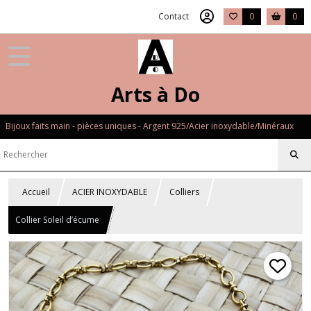
Contact
0
0
Arts à Do
Bijoux faits main - pièces uniques - Argent 925/Acier inoxydable/Minéraux
Accueil
ACIER INOXYDABLE
Colliers
Collier Soleil d’écume