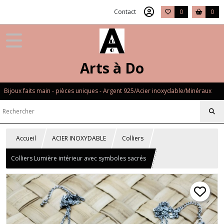
Contact
0
0
Arts à Do
Bijoux faits main - pièces uniques - Argent 925/Acier inoxydable/Minéraux
Accueil
ACIER INOXYDABLE
Colliers
Colliers Lumière intérieur avec symboles sacrés