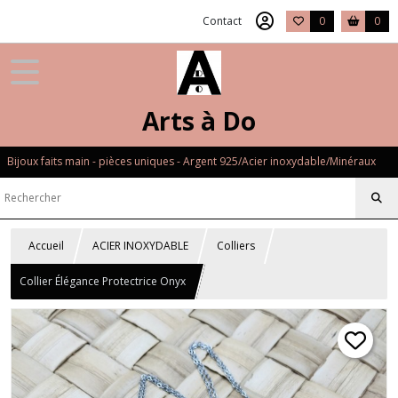
Contact
0
0
Arts à Do
Bijoux faits main - pièces uniques - Argent 925/Acier inoxydable/Minéraux
Accueil
ACIER INOXYDABLE
Colliers
Collier Élégance Protectrice Onyx