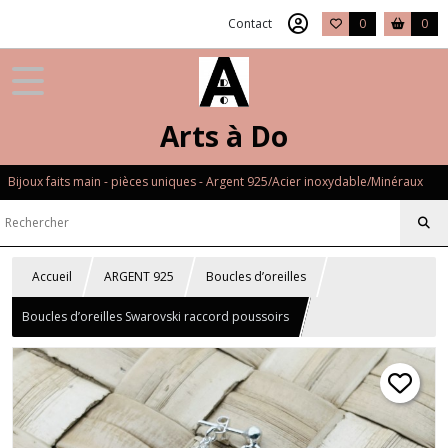
Contact
0
0
Arts à Do
Bijoux faits main - pièces uniques - Argent 925/Acier inoxydable/Minéraux
Accueil
ARGENT 925
Boucles d’oreilles
Boucles d’oreilles Swarovski raccord poussoirs