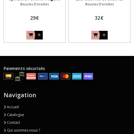
Boucles D’oreilles
Boucles D’oreilles
925
Argent 925
29
€
32
€
Paiements sécurisés
Navigation
Accueil
Catalogue
Contact
Qui sommes nous ?