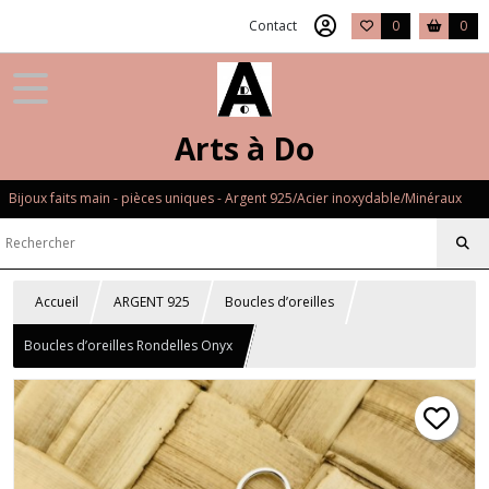
Contact
0
0
Arts à Do
Bijoux faits main - pièces uniques - Argent 925/Acier inoxydable/Minéraux
Accueil
ARGENT 925
Boucles d’oreilles
Boucles d’oreilles Rondelles Onyx