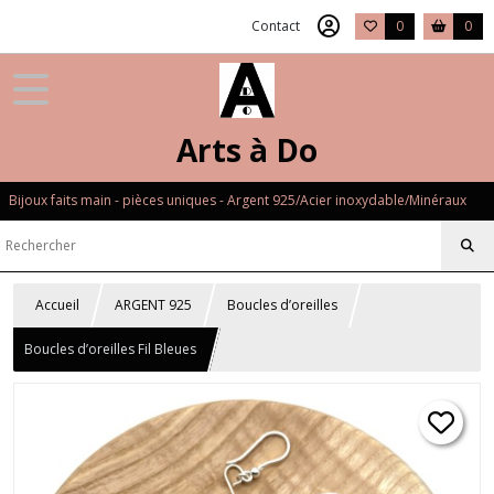
Contact
0
0
Arts à Do
Bijoux faits main - pièces uniques - Argent 925/Acier inoxydable/Minéraux
Accueil
ARGENT 925
Boucles d’oreilles
Boucles d’oreilles Fil Bleues