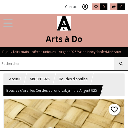
Contact
0
0
Arts à Do
Bijoux faits main - pièces uniques - Argent 925/Acier inoxydable/Minéraux
Accueil
ARGENT 925
Boucles d’oreilles
Boucles d’oreilles Cercles et rond Labyrinthe Argent 925